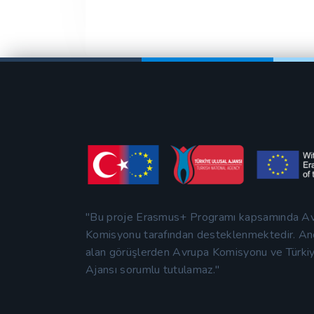
"Bu proje Erasmus+ Programı kapsamında A
Komisyonu tarafından desteklenmektedir. An
alan görüşlerden Avrupa Komisyonu ve Türki
Ajansı sorumlu tutulamaz."