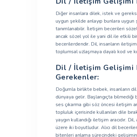
Dil / İletişim Gelişimi
Diğer insanlara dilek, istek ve gereks
uygun şekilde anlayıp bunlara uygun ş
tanımlanabilir. İletişim becerileri söz
ancak sözel yol ile yani dil ile etkili
becerilerdendir. Dil, insanların iletişi
toplumsal uzlaşmaya dayalı kod ve ku
Dil / İletişim Gelişim
Gerekenler:
Doğumla birlikte bebek, insanların dil a
dünyaya gelir. Başlangıçta bilmediği bi
ses çıkarma gibi söz öncesi iletişim a
topluluk içerisinde kullanılan dile bırakı
yaygın kullandığı iletişim aracıdır. Dil, 
üzere iki boyutludur. Alıcı dil beceri
bitenleri anlama sürecindeki gelişimine 