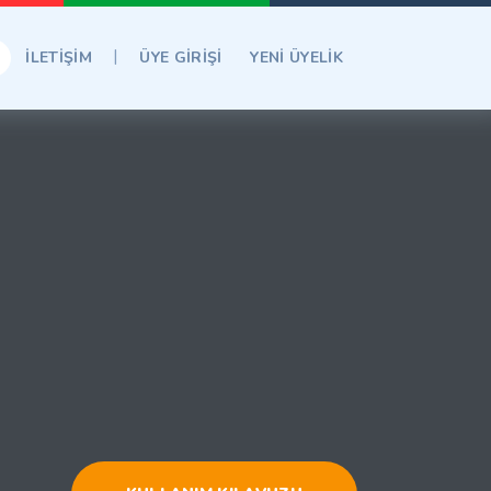
|
İLETİŞİM
ÜYE GİRİŞİ
YENİ ÜYELİK