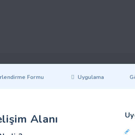
lendirme Formu
Uygulama
G
Uy
elişim Alanı