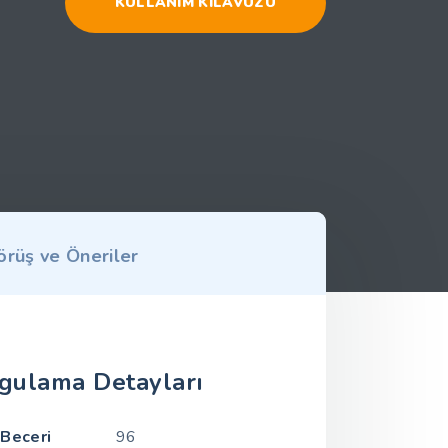
KULLANIM KILAVUZU
örüş ve Öneriler
gulama Detayları
Beceri
96