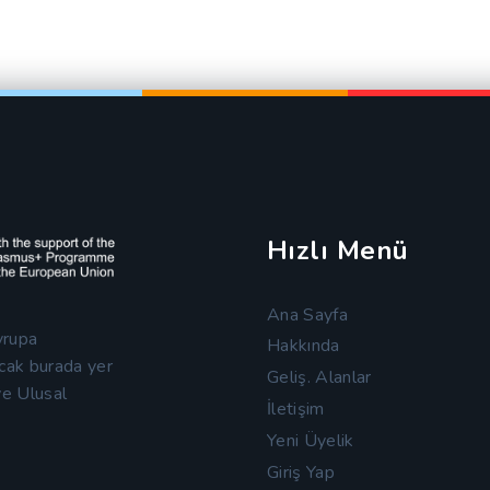
Hızlı Menü
Ana Sayfa
vrupa
Hakkında
cak burada yer
Geliş. Alanlar
ye Ulusal
İletişim
Yeni Üyelik
Giriş Yap