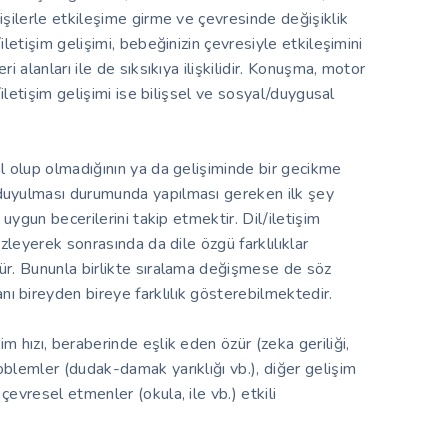
işilerle etkileşime girme ve çevresinde değişiklik
iletişim gelişimi, bebeğinizin çevresiyle etkileşimini
i alanları ile de sıksıkıya ilişkilidir. Konuşma, motor
l/iletişim gelişimi ise bilişsel ve sosyal/duygusal
al olup olmadığının ya da gelişiminde bir gecikme
 duyulması durumunda yapılması gereken ilk şey
a uygun becerilerini takip etmektir. Dil/iletişim
izleyerek sonrasında da dile özgü farklılıklar
rür. Bununla birlikte sıralama değişmese de söz
ı bireyden bireye farklılık gösterebilmektedir.
m hızı, beraberinde eşlik eden özür (zeka geriliği,
oblemler (dudak-damak yarıklığı vb.), diğer gelişim
çevresel etmenler (okula, ile vb.) etkili